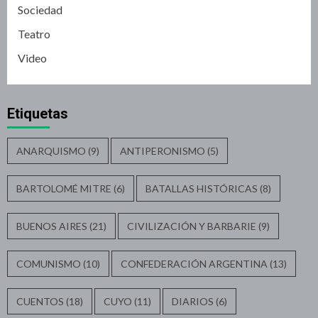
Sociedad
Teatro
Video
Etiquetas
ANARQUISMO
(9)
ANTIPERONISMO
(5)
BARTOLOMÉ MITRE
(6)
BATALLAS HISTÓRICAS
(8)
BUENOS AIRES
(21)
CIVILIZACIÓN Y BARBARIE
(9)
COMUNISMO
(10)
CONFEDERACIÓN ARGENTINA
(13)
CUENTOS
(18)
CUYO
(11)
DIARIOS
(6)