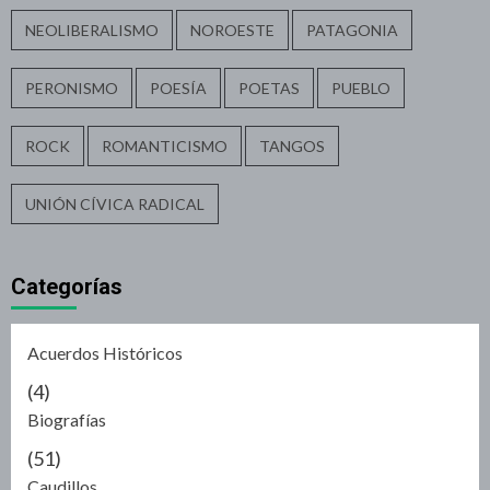
NEOLIBERALISMO
NOROESTE
PATAGONIA
PERONISMO
POESÍA
POETAS
PUEBLO
ROCK
ROMANTICISMO
TANGOS
UNIÓN CÍVICA RADICAL
Categorías
Acuerdos Históricos
(4)
Biografías
(51)
Caudillos