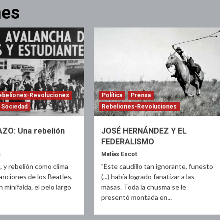
nes
ebeliones-Revoluciones
Política
Prensa
Sociedad
Rebeliones-Revoluciones
O: Una rebelión
JOSÉ HERNÁNDEZ Y EL
FEDERALISMO
t
Matías Escot
, y rebelión como clima
"Este caudillo tan ignorante, funesto
nciones de los Beatles,
(...) había logrado fanatizar a las
n minifalda, el pelo largo
masas. Toda la chusma se le
presentó montada en...