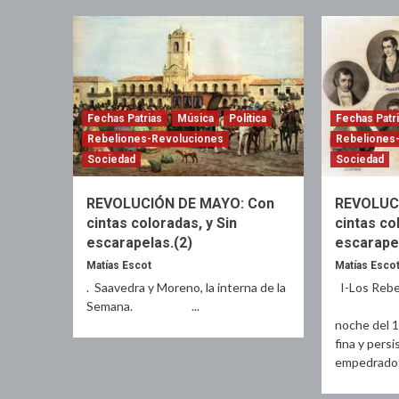
Fechas Patrias
Música
Política
Fechas Patr
Rebeliones-Revoluciones
Rebeliones
Sociedad
Sociedad
REVOLUCIÓN DE MAYO: Con
REVOLUC
cintas coloradas, y Sin
cintas co
escarapelas.(2)
escarape
Matías Escot
Matías Esco
. Saavedra y Moreno, la interna de la
I-Los Rebe
Semana. ...
En l
noche del 1
fina y pers
empedrado de