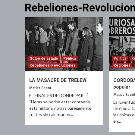
Rebeliones-Revolucio
Golpe de Estado
Política
Política
R
Rebeliones-Revoluciones
Regiones
LA MASACRE DE TRELEW
CORDOBAZ
popular
Matías Escot
Matías Esco
EL FINAL ES DE DONDE PARTÍ
“Horas se podría estar contando
La juventud
esta historia y otras parejamente
de época Ca
tristes sin calentar un...
las chicas e
en...