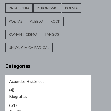
PATAGONIA
PERONISMO
POESÍA
POETAS
PUEBLO
ROCK
ROMANTICISMO
TANGOS
UNIÓN CÍVICA RADICAL
Categorías
Acuerdos Históricos
(4)
Biografías
(51)