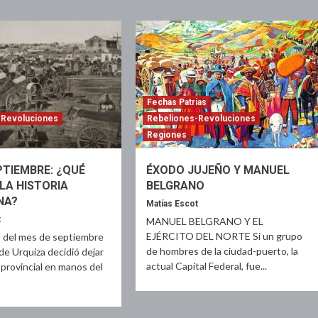
Fechas Patrias
-Revoluciones
Rebeliones-Revoluciones
Regiones
PTIEMBRE: ¿QUÉ
ÉXODO JUJEÑO Y MANUEL
LA HISTORIA
BELGRANO
NA?
Matías Escot
t
MANUEL BELGRANO Y EL
EJÉRCITO DEL NORTE Si un grupo
s del mes de septiembre
de hombres de la ciudad-puerto, la
de Urquiza decidió dejar
actual Capital Federal, fue...
 provincial en manos del