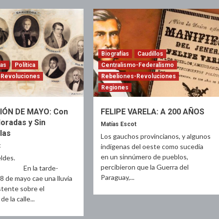
Biografías
Caudillos
ias
Política
Centralismo-Federalismo
-Revoluciones
Rebeliones-Revoluciones
Regiones
IÓN DE MAYO: Con
FELIPE VARELA: A 200 AÑOS
loradas y Sin
Matías Escot
las
Los gauchos provincianos, y algunos
t
indígenas del oeste como sucedía
en un sinnúmero de pueblos,
ldes.
percibieron que la Guerra del
a tarde-
Paraguay,...
8 de mayo cae una lluvia
istente sobre el
 la calle...