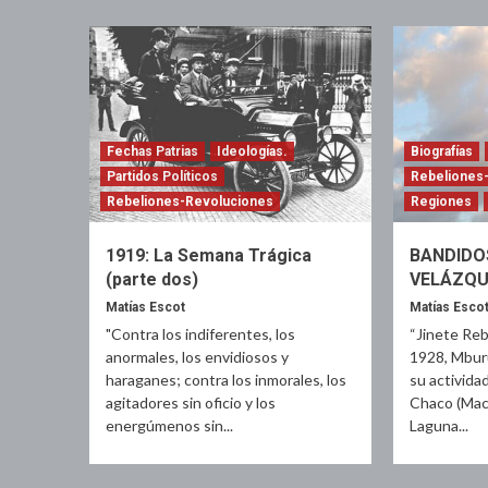
Fechas Patrias
Ideologías.
Biografías
Partidos Políticos
Rebeliones
Rebeliones-Revoluciones
Regiones
1919: La Semana Trágica
BANDIDOS
(parte dos)
VELÁZQU
Matías Escot
Matías Esco
"Contra los indiferentes, los
“Jinete Reb
anormales, los envidiosos y
1928, Mburu
haraganes; contra los inmorales, los
su actividad
agitadores sin oficio y los
Chaco (Mach
energúmenos sin...
Laguna...