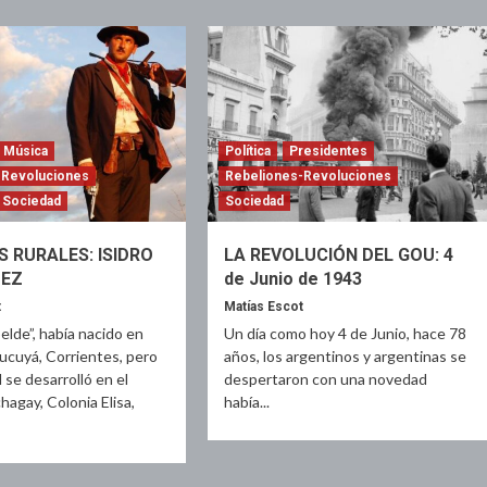
Música
Política
Presidentes
-Revoluciones
Rebeliones-Revoluciones
Sociedad
Sociedad
 RURALES: ISIDRO
LA REVOLUCIÓN DEL GOU: 4
EZ
de Junio de 1943
t
Matías Escot
elde”, había nacido en
Un día como hoy 4 de Junio, hace 78
cuyá, Corrientes, pero
años, los argentinos y argentinas se
 se desarrolló en el
despertaron con una novedad
agay, Colonia Elisa,
había...