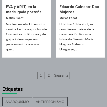
EVA y ARLT, en la
Eduardo Galeano: Dos
madrugada porteña
Mujeres.
Matías Escot
Matías Escot
Noche cerrada. Un escritor
El último 13 de abril, se
camina taciturno por la calle
cumplieron 5 años de la
Corrientes. Soliloquea y de
desaparición física de
golpe interrumpe sus
Eduardo Germán María
pensamientos una voz
Hughes Galeano.
que...
Uruguayo,...
Navegación
1
2
Siguiente
de
Etiquetas
entradas
ANARQUISMO
ANTIPERONISMO