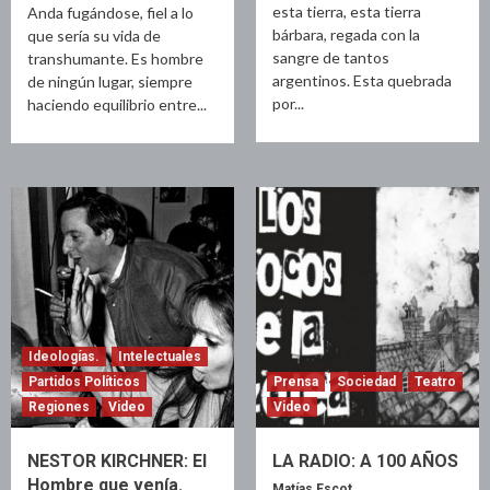
esta tierra, esta tierra
Anda fugándose, fiel a lo
bárbara, regada con la
que sería su vida de
sangre de tantos
transhumante. Es hombre
argentinos. Esta quebrada
de ningún lugar, siempre
por...
haciendo equilibrio entre...
Ideologías.
Intelectuales
Partidos Políticos
Prensa
Sociedad
Teatro
Regiones
Video
Video
NESTOR KIRCHNER: El
LA RADIO: A 100 AÑOS
Hombre que venía.
Matías Escot