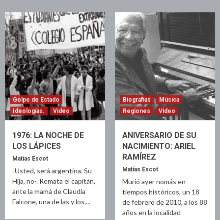
Golpe de Estado
Biografías
Música
Ideologías.
Video
Regiones
Video
1976: LA NOCHE DE
ANIVERSARIO DE SU
LOS LÁPICES
NACIMIENTO: ARIEL
RAMÍREZ
Matías Escot
Matías Escot
-Usted, será argentina. Su
Hija, no-. Remata el capitán,
Murió ayer nomás en
ante la mamá de Claudia
tiempos históricos, un 18
Falcone, una de las y los,...
de febrero de 2010, a los 88
años en la localidad