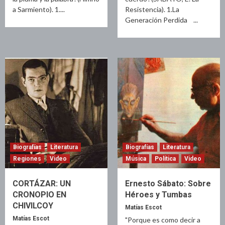
a Sarmiento). 1....
Resistencia). 1.La
Generación Perdida ...
Biografías
Literatura
Biografías
Literatura
Regiones
Video
Música
Política
Video
CORTÁZAR: UN
Ernesto Sábato: Sobre
CRONOPIO EN
Héroes y Tumbas
CHIVILCOY
Matías Escot
Matías Escot
"Porque es como decir a