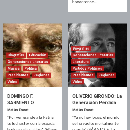
bonaerense...
Biografías
Biografías
Educación
Generaciones Literarias
Generaciones Literarias
Literatura
Música
Política
Partidos Políticos
Presidentes
Regiones
Presidentes
Regiones
Video
Video
DOMINGO F.
OLIVERIO GIRONDO: La
SARMIENTO
Generación Perdida
Matías Escot
Matías Escot
"Por ver grande a la Patria
"Ya no hay locos, el mundo
tu luchaste/ con la espada,
se ha vuelto mortalmente
la pluma y la palabra". (Himno
cuerdo". (SÁBATO, E. La