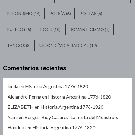
PERONISMO
(14)
POESÍA
(6)
POETAS
(6)
PUEBLO
(25)
ROCK
(10)
ROMANTICISMO
(7)
TANGOS
(8)
UNIÓN CÍVICA RADICAL
(12)
Comentarios recientes
lucila
en
Historia Argentina 1776-1820
Alejandro Penna
en
Historia Argentina 1776-1820
ELIZABETH
en
Historia Argentina 1776-1820
Yami
en
Borges-Bioy Casares: La fiesta del Monstruo.
Handom
en
Historia Argentina 1776-1820