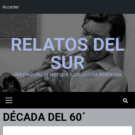
Acceder
Saltar
al
contenido
RELATOS DEL
SUR
UNA DIAGONAL DE HISTORIA Y LITERATURA ARGENTINA
Menú
primario
DÉCADA DEL 60´