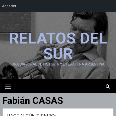
Acceder
Saltar
al
contenido
RELATOS DEL
SUR
UNA DIAGONAL DE HISTORIA Y LITERATURA ARGENTINA
Menú
primario
Fabián CASAS
HACE ALGÚN TIEMPO: