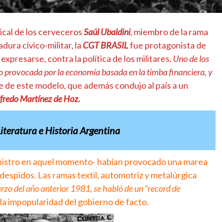
dical de los cerveceros
Saúl Ubaldini
, miembro de la rama
dura cívico-militar, la
CGT
BRASIL
fue protagonista de
expresarse, contra la política de los militares.
Uno de los
ro provocada por la economía basada en la timba financiera, y
e de este modelo, que además condujo al país a un
lfredo Martínez de Hoz.
iteratura e Historia Argentina
ministro en aquel momento- habían provocado una marea
despidos. Las ramas textil, automotriz y metalúrgica
rzo del año anterior 1981, se habló de un “record de
 la impopularidad del gobierno de facto.