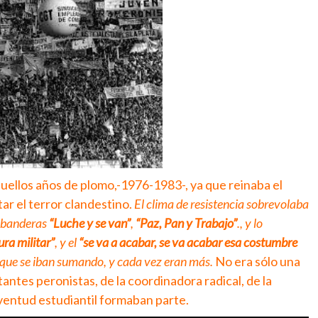
uellos años de plomo,-1976-1983-, ya que reinaba el
tar el terror clandestino.
El clima de resistencia sobrevolaba
s banderas
“Luche y se van”
,
“Paz, Pan y Trabajo”
., y lo
ura militar”
, y el
“se va a acabar, se va acabar esa costumbre
 que se iban sumando, y cada vez eran más.
No era sólo una
itantes peronistas, de la coordinadora radical, de la
uventud estudiantil formaban parte.