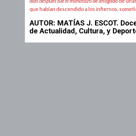
días después fue el manotazo de ahogado
de unas
que habían descendido a los infiernos, somet
AUTOR: MATÍAS J. ESCOT. Docent
de Actualidad, Cultura, y Depor