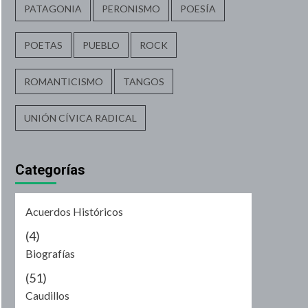
PATAGONIA
PERONISMO
POESÍA
POETAS
PUEBLO
ROCK
ROMANTICISMO
TANGOS
UNIÓN CÍVICA RADICAL
Categorías
Acuerdos Históricos
(4)
Biografías
(51)
Caudillos