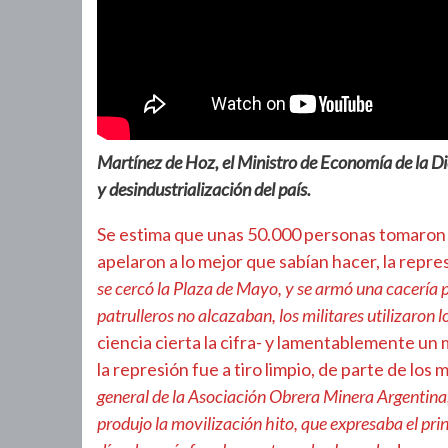
Martínez de Hoz, el Ministro de Economía de la D
y desindustrialización del país.
Se estima que unas 50.000 personas tomaron las
apelaron a lo mejor que sabían hacer, la repre
se cercó la Plaza de Mayo, y se armó una cacería
patrulleros no alcazaban, los militares utilizaron l
ciencia cierta la cifra- y lamentablemente un
la represión fue a tiro limpio, de parte de los m
general de la Asociación Obrera Minera Argentina
produjo la movilización hito, que expresaba el prin