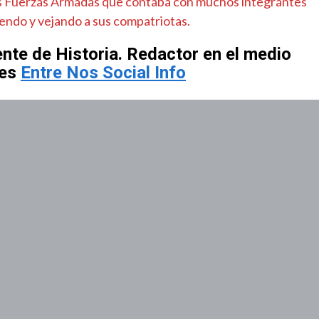
 Fuerzas Armadas que contaba con muchos integrantes
iendo y vejando a sus compatriotas.
e de Historia. Redactor en el medio
tes
Entre Nos Social Info