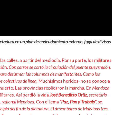
ictadura en un plan de endeudamiento externo, fuga de divisas
 calles, a partir del mediodía. Por su parte, los militares
sión.
Con carros se cortó la circulación del puente pueyrredón,
 para desarmar las columnas de manifestantes. Como los
os colectivos de línea.
Muchísimos heridos- no se conoce a
 muerto. Las provincias replicaron la marcha. En
Mendoza
ilitares. Así perdió la vida
José Benedicto Ortiz
,
secretario
, regional Mendoza.
Con el lema
“Paz, Pan y Trabajo”
,
se
cipio del fin de la dictadura. El desembarco de Malvinas tres