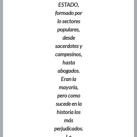
ESTADO,
formado por
lo sectores
populares,
desde
sacerdotes y
campesinos,
hasta
abogados.
Eran la
mayoría,
pero como
sucede en la
historia los
más
perjudicados.
La