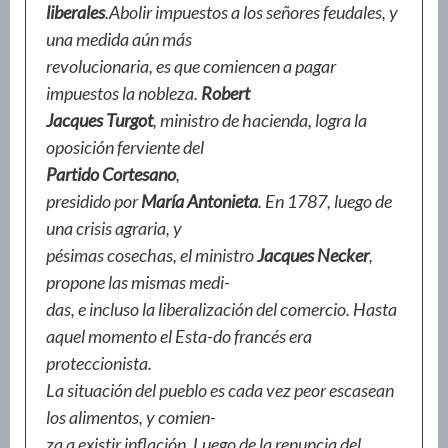
liberales
.Abolir impuestos a los señores feudales, y
una medida aún más
revolucionaria, es que comiencen a pagar
impuestos la nobleza.
Robert
Jacques Turgot
, ministro de hacienda, logra la
oposición ferviente del
Partido Cortesano
,
presidido por
María Antonieta
. En 1787, luego de
una crisis agraria, y
pésimas cosechas, el ministro
Jacques Necker
,
propone las mismas medi-
das, e incluso la liberalización del comercio. Hasta
aquel momento el Esta-do francés era
proteccionista.
La situación del pueblo es cada vez peor escasean
los alimentos, y comien-
za a existir inflación. Luego de la renuncia del