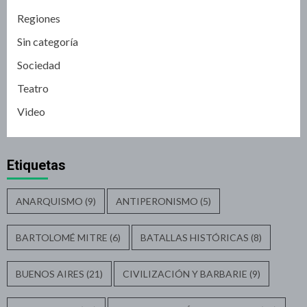
Regiones
Sin categoría
Sociedad
Teatro
Video
Etiquetas
ANARQUISMO
(9)
ANTIPERONISMO
(5)
BARTOLOMÉ MITRE
(6)
BATALLAS HISTÓRICAS
(8)
BUENOS AIRES
(21)
CIVILIZACIÓN Y BARBARIE
(9)