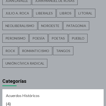
JUAN LAVALLE
JUAN MANUEL DE ROSAS
JULIO A. ROCA
LIBERALES
LIBROS
LITORAL
NEOLIBERALISMO
NOROESTE
PATAGONIA
PERONISMO
POESÍA
POETAS
PUEBLO
ROCK
ROMANTICISMO
TANGOS
UNIÓN CÍVICA RADICAL
Categorías
Acuerdos Históricos
(4)