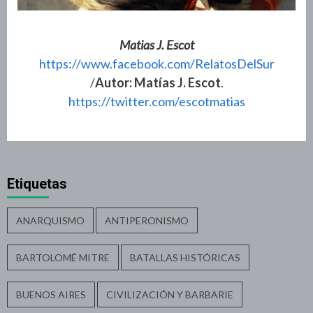
Matias J. Escot
https://www.facebook.com/RelatosDelSur
/
Autor: Matías J. Escot
.
https://twitter.com/escotmatias
Etiquetas
ANARQUISMO
ANTIPERONISMO
BARTOLOMÉ MITRE
BATALLAS HISTÓRICAS
BUENOS AIRES
CIVILIZACIÓN Y BARBARIE